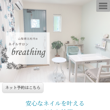
T
o
g
g
l
e
n
a
v
i
g
a
t
i
o
n
ネット予約はこちら
安心なネイルを叶える