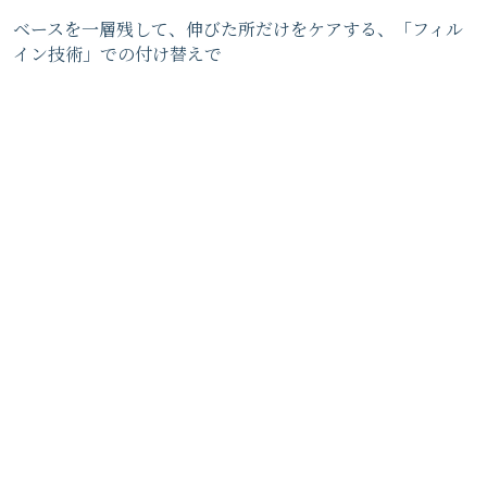
「爪が小さくて
ネイルサロンに行くのが恥ずかしい」
「アートを諦めている」
こんなお声をよく聞きます。
当サロンなら
小さなお爪でもジェルは出来ますし、
アートもしています。
むしろ綺麗にしてあげたくて燃えます！
ベース一層残しのオフ&ケアで爪に優しく
ベースを一層残して、伸びた所だけをケアする、「フィル
イン技術」での付け替えで
お爪のダメージを最小限に施術しています。