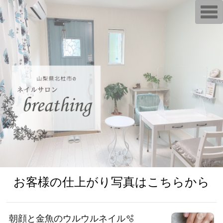
T
o
g
g
l
e
n
a
v
i
g
a
t
i
o
n
お客様の仕上がり写真はこちらから
朝顔と金魚のウルウルネイル🫧