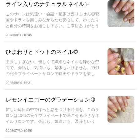
ライン入りのナチュラルネイル✨
このサロンは気遣い・会話・緊張は要りません😊映
画やドラマを楽しみながらただ安心して、ゆったり
と自分の時間をお過ごし下さい。ご来店ありがとう
ご...
2026/08/03 10:45
ひまわりとドットのネイル🌻
主張しすぎない、優しくて繊細なネイルを静かな空
間で。会話も、気遣いも、緊張もいりません。1対1
の完全プライベートサロンで映画やドラマを楽し
み...
2026/08/01 15:31
レモンイエローのグラデーション🍋
忙しい毎日の中でほっと息をつける時間を。このサ
ロンは1対1の完全プライベートで過ごせる小さなネ
イルサロンです。会話も、気遣いも、緊張もいり
ま...
2026/07/30 10:56