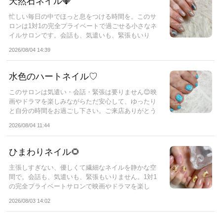
天然石ネイル💎
忙しい毎日の中でほっと息をつける時間を。このサ
ロンは1対1の完全プライベートで過ごせる小さなネ
イルサロンです。会話も、気遣いも、緊張もいり
ま...
2026/08/04 14:39
水色のハートネイル♡
このサロンは気遣い・会話・緊張は要りません😊映
画やドラマを楽しみながらただ安心して、ゆったり
と自分の時間をお過ごし下さい。ご来店ありがとう
ご...
2026/08/04 11:44
ひまわりネイル🌻
主張しすぎない、優しくて繊細なネイルを静かな空
間で。会話も、気遣いも、緊張もいりません。1対1
の完全プライベートサロンで映画やドラマを楽し
み...
2026/08/03 14:02